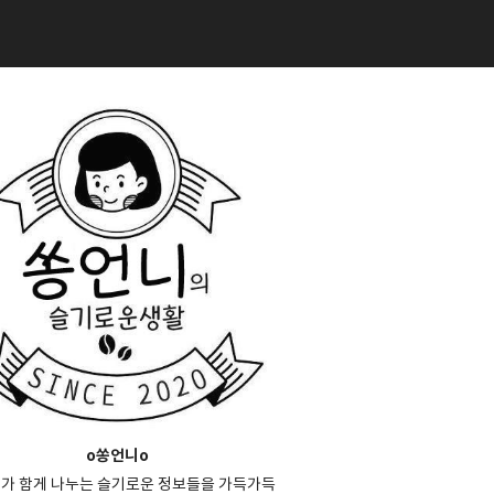
o쏭언니o
가 함게 나누는 슬기로운 정보들을 가득가득