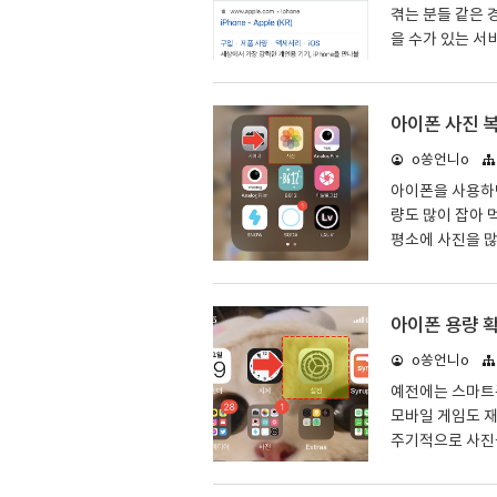
겪는 분들 같은 
을 수가 있는 서
는 리퍼를 받을 
보통 아이폰을 구
기간을 더 늘릴 
아이폰 사진 
이 살다보면 까
o쏭언니o
인하는 방법이 있
는 홈페이지에 접
아이폰을 사용하면
량도 많이 잡아 
평소에 사진을 
찍을 수 없게 되
하게 되죠. 그런
다른 사진들도 삭
아이폰 용량 
이시는 분들이 계
o쏭언니o
설명드리도록 하
않고 사진(갤러리
예전에는 스마트
모바일 게임도 재
주기적으로 사진
이지만 확실히 어
폰 용량이 꽉찬 