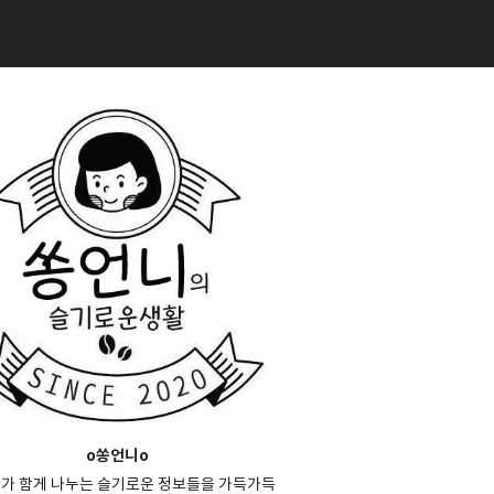
o쏭언니o
가 함게 나누는 슬기로운 정보들을 가득가득