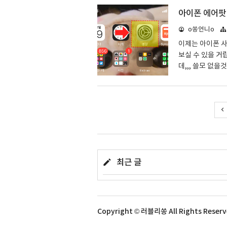
팅이 되버려 이를
아이폰 에어팟
다. 그렇기에 
o쏭언니o
해주셔야 하는데 
인을 하기 위해서
이제는 아이폰 
간..
보실 수 있을 거
데,,, 쓸모 없
고 스마트폰 사
었답니다. 여러
을 보기도 힘들
고 싶어하시는 
닉네임으로 에어
하기 위해서는 연
은 ..
최근 글
Copyright © 러블리쏭 All Rights Reser