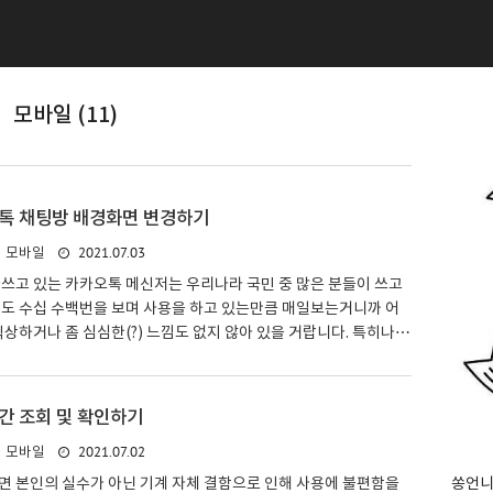
모바일 (11)
톡 채팅방 배경화면 변경하기
2021.07.03
모바일
쓰고 있는 카카오톡 메신저는 우리나라 국민 중 많은 분들이 쓰고
에도 수십 수백번을 보며 사용을 하고 있는만큼 매일보는거니까 어
식상하거나 좀 심심한(?) 느낌도 없지 않아 있을 거랍니다. 특히나 1
경우에는 하루가 멀다하고 프로필이며, 배경화면이며, 본인의 상태
에도 몇번이나 바꾸는 걸 봤었습니다(제 조카가...) 기분에 따라서
 채팅방 배경화면을 변경하는 것도 식상해 보이지 않아 나름 재미
간 조회 및 확인하기
니 간단하게 카카오톡 배경화면 바꾸는 방법에 대해서 말씀드리겠습
2021.07.02
모바일
오톡을 실행하신 뒤에 우측 상단에 있는 톱니바퀴(⚙️)버튼을 클릭하
메뉴가 생성되면 그 중에 전체 설정을 클릭하여 줍니다...
면 본인의 실수가 아닌 기계 자체 결함으로 인해 사용에 불편함을
쏭언니