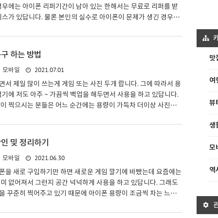
경우에는 아이폰 리퍼기간이 남아 있는 한해서는 무료로 리퍼를 받
비스가 있답니다. 물론 본인의 실수로 아이폰이 문제가 생긴 경우에
수가 없지만 기계 자체 결함으로는 서비스를 이용 할 수가 있답니다.
입하고 난 뒤 1년이라고 생각하시면 되는데 보증보험을 따로 들면
수가 있답니다. 그리고 리퍼기간 조회를 매번 하는 것도 아니고 사람
복구 하는 방법
맛
먹기도 하는데 그대 스마트폰에서 간단하게 리퍼기간을 조회 및 확
2021.07.01
모바일
으니 간단히 따라하시면 된답니다. 먼저 리퍼기간을 확인할 수 있
여
속을 해야 하므로 네이버 혹은 다음 홈페이지에서 아이폰 ..
서 제일 많이 쓰는게 게임 또는 사진 두개 랍니다. 그에 따라서 용
먹기에 저도 아주 ~ 가끔씩 백업을 해두면서 사용을 하고 있답니다.
뷰
많이 찍으시는 분들은 어느 순간에는 용량이 가득차 더이상 사진을
는 상황에 이르기 까지 되면서 부득이하게 불필요한 사진을 삭제를
생
데 문제는 실수든 아니든 간에 아이폰 사진들을 삭제하다가 덩달아
제 했을 경우 다시 사진 복구를 해야하는데 어떻게 해야할지 망설
확인 및 정리하기
모
실 겁니다. 간단하게 삭제한 아이폰 사진 복구하는 방법에 대해서
2021.06.30
모바일
겠습니다. 보통 설정으로 들어간다고 생각하실 수도 있는데 그렇지
) 폴더로 들어가 줍니다. 그러면 사진 보관함에 있는..
역
폰을 새로 구입하기만 하면 새로운 게임 깔기에 바빴는데 요즘에는
미 없어져서 그런지 공간 넉넉하게 사용을 하고 있답니다. 그래도
을 꾸준히 찍어주고 있기 때문에 아이폰 용량이 조금씩 차는 느낌
느정도의 용량을 쓰고 있는지 모르시는 분들도 계실 겁니다. 아이
상태로 계속 사용하게 되면 어느 순간에는 갑자기 무한로딩, 무한부