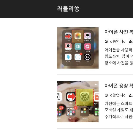
러블리쏭
아이폰 사진 
o쏭언니o
아이폰을 사용하면
량도 많이 잡아 
평소에 사진을 
찍을 수 없게 되
하게 되죠. 그런
다른 사진들도 삭
아이폰 용량 
이시는 분들이 계
o쏭언니o
설명드리도록 하
않고 사진(갤러리
예전에는 스마트
모바일 게임도 재
주기적으로 사진
이지만 확실히 어
폰 용량이 꽉찬 