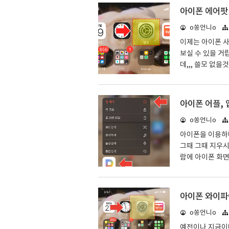
팅이 되버려 이를
아이폰 에어팟
다. 그렇기에 
o쏭언니o
해주셔야 하는데 
인을 하기 위해서
이제는 아이폰 
간..
보실 수 있을 거
데,,, 쓸모 없
고 스마트폰 사
었답니다. 여러
을 보기도 힘들
아이폰 어플, 
고 싶어하시는 
o쏭언니o
닉네임으로 에어
하기 위해서는 연
아이폰을 이용하다
은 ..
그때 그때 지우시
람에 아이폰 화면
이러한 많은 어
속 돌아가는 어플
데 이때 2가지 
아이폰 와이파
니다. 우선 첫번
o쏭언니o
려는 것을 1초간
이 뜨는데 저걸로
예전이나 지금이나