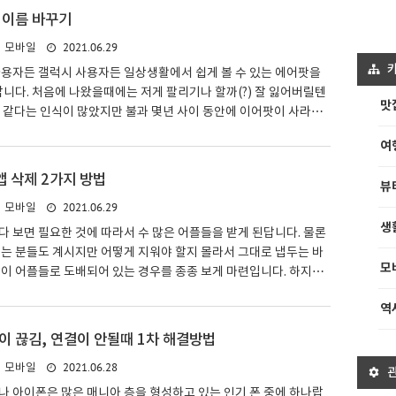
 고치려고 하다가 사진과 연락처들을 한번에 다 잃을 수도 있답니
 이름 바꾸기
기존에 아이폰을 사용하시면서 한번씩 용량 확인을 해주면서 관리를
2021.06.29
모바일
그 방법에 대해서 간략하게 설명을 드리도록 하겠습니다. 용량 확
 설정탭에 먼저 접속해 준답니다. 일반탭에 들어가신 후 화면 중
사용자든 갤럭시 사용자든 일상생활에서 쉽게 볼 수 있는 에어팟을
랍니다. 처음에 나왔을때에는 저게 팔리기나 할까(?) 잘 잃어버릴텐
맛
을것 같다는 인식이 많았지만 불과 몇년 사이 동안에 이어팟이 사라지
용자 대다수가 에어팟과 버즈를 사용하는 에어팟 시대가 열리게 되
여
 버전이 지속적으로 업그레이드 나오면서 이제는 끊이 있는 이어팟
죠. 아무튼 이렇게 에어팟을 사용하다보면 프로필처럼 뭔가를 바꾸
앱 삭제 2가지 방법
뷰
분들이 계실건데 에어팟 이름 바꾸기도 가능해서 여러분들이 원하는
2021.06.29
모바일
팟 명을 지정할 수 있으니 따라하시면 되겠습니다. 에어팟을 설정
생
결되어 있는 아이폰 설정에서 이름을 바꿀 수가 있답니다. 에어팟
 보면 필요한 것에 따라서 수 많은 어플들을 받게 된답니다. 물론
는 분들도 계시지만 어떻게 지워야 할지 몰라서 그대로 냅두는 바
모
이 어플들로 도배되어 있는 경우를 종종 보게 마련입니다. 하지만
플들은 아이폰내 용량을 잡아 먹을 뿐만 아니라 백그라운드에서 계
역
들도 많기 때문에 사용하지 않는 어플, 앱 들은 삭제해 주어야 하는
방법으로 어플, 앱을 삭제하는 방법에 대해서 설명드리도록 하겠습
이 끊김, 연결이 안될때 1차 해결방법
째 방법으로는 아이폰 바탕화면에 깔려 있는 어플 앱 중에서 삭제하
2021.06.28
모바일
 누르게 되면 해당 어플에 대한 설정이 뜨고 맨 위에는 앱 삭제 버튼
 삭제를 해주시면 된답니다. 그리고 삭제하시려는 앱을..
 아이폰은 많은 매니아 층을 형성하고 있는 인기 폰 중에 하나랍