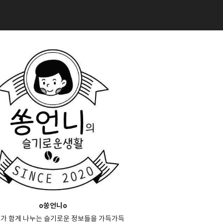
o쏭언니o
가 함게 나누는 슬기로운 정보들을 가득가득